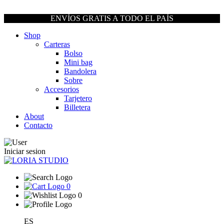
ENVÍOS GRATIS A TODO EL PAÍS
Shop
Carteras
Bolso
Mini bag
Bandolera
Sobre
Accesorios
Tarjetero
Billetera
About
Contacto
Iniciar sesion
0
0
ES