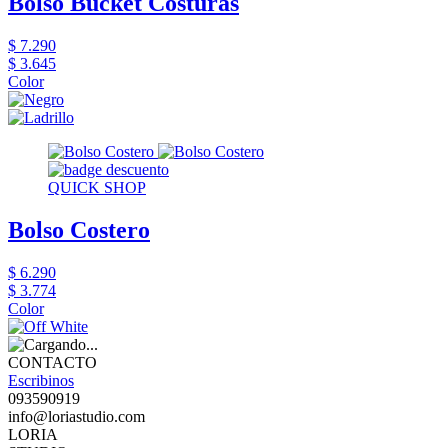
Bolso Bucket Costuras
$ 7.290
$ 3.645
Color
QUICK SHOP
Bolso Costero
$ 6.290
$ 3.774
Color
CONTACTO
Escribinos
093590919
info@loriastudio.com
LORIA