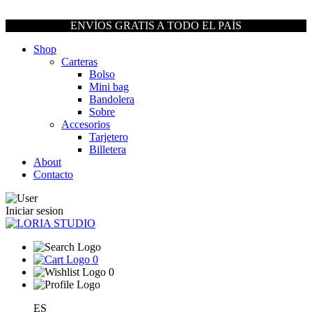
ENVÍOS GRATIS A TODO EL PAÍS
Shop
Carteras
Bolso
Mini bag
Bandolera
Sobre
Accesorios
Tarjetero
Billetera
About
Contacto
Iniciar sesion
0
0
ES