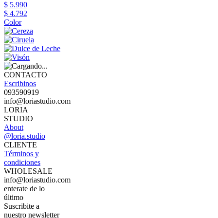
$ 5.990
$ 4.792
Color
CONTACTO
Escribinos
093590919
info@loriastudio.com
LORIA
STUDIO
About
@loria.studio
CLIENTE
Términos y
condiciones
WHOLESALE
info@loriastudio.com
enterate de lo
último
Suscribite a
nuestro newsletter