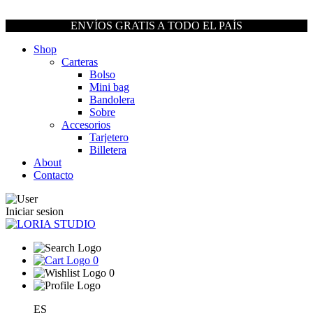
ENVÍOS GRATIS A TODO EL PAÍS
Shop
Carteras
Bolso
Mini bag
Bandolera
Sobre
Accesorios
Tarjetero
Billetera
About
Contacto
Iniciar sesion
0
0
ES