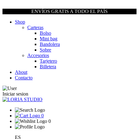
ENVÍOS GRATIS A TODO EL PAÍS
Shop
Carteras
Bolso
Mini bag
Bandolera
Sobre
Accesorios
Tarjetero
Billetera
About
Contacto
Iniciar sesion
0
0
ES