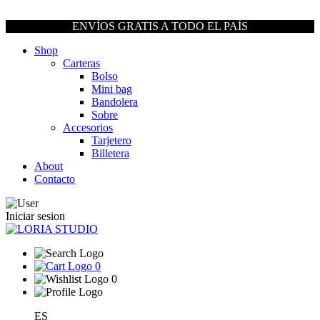
ENVÍOS GRATIS A TODO EL PAÍS
Shop
Carteras
Bolso
Mini bag
Bandolera
Sobre
Accesorios
Tarjetero
Billetera
About
Contacto
Iniciar sesion
0
0
ES